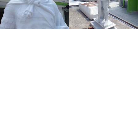
Donatello (Donato di Niccolò di Betto Bardi)
San Giorgio, 1415/1417
Marmo, 209 Cm
La statua di San Giorgio di Donatello risale al
1415–1417; fa parte del ciclo delle quattordici
statue dei protettori delle Arti di Firenze per le
nicchie esterne della chiesa di Orsanmichele. Il
marmo originale si trova conservato nel Museo
nazionale del Bargello. Esposta nella nicchia al suo