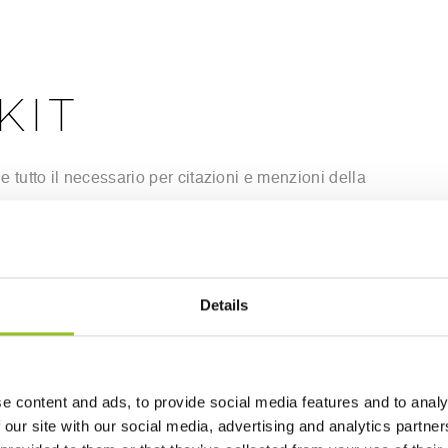
KIT
ene tutto il necessario per citazioni e menzioni della
it TORART
Details
i del Press Kit TORART
e content and ads, to provide social media features and to analy
 our site with our social media, advertising and analytics partn