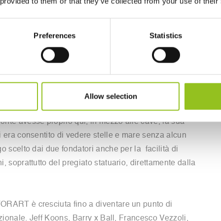
 provided to them or that they’ve collected from your use of their
r la lavorazione del marmo e della pietra in genere
 Massari e Filippo Tincolini in località Fantiscritti, nel
Preferences
Statistics
lla Alpi Apuane là, dove Michelangelo venne a cercare il
per le sue opere.
razione” fuori dal centro abitato, un luogo mistico,
a contatto diretto con chi, il marmo lo estrae tutti i
Allow selection
sta meravigliosa che si spinge fino al mare. Dante si
onte avesse proprio qui, in mezzo alle cave, la sua
i era consentito di vedere stelle e mare senza alcun
o scelto dai due fondatori anche per la facilità di
, soprattutto del pregiato statuario, direttamente dalla
ORART è cresciuta fino a diventare un punto di
azionale. Jeff Koons, Barry x Ball, Francesco Vezzoli,