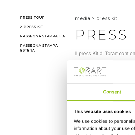
PRESS TOUR
media
>
press kit
PRESS KIT
PRESS 
RASSEGNA STAMPA ITA
RASSEGNA STAMPA
ESTERA
Il press Kit di Torart conti
stampa
Scarica qui il Press k
Consent
Scarica qui le immagin
This website uses cookies
We use cookies to personalis
Chi siamo
information about your use of