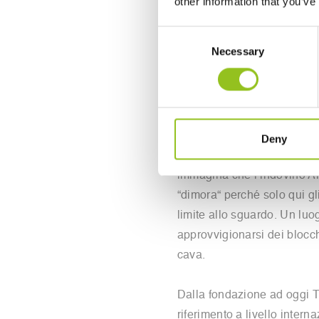
other information that you’ve
TORART è un laboratorio pe
Consent
creato, nel 2004, da Giacomo
Necessary
Selection
bacino più spettacolare de
marmo bianco più pregiato 
Un luogo di “pensiero e ispi
immerso nel marmo bianco e 
Deny
giorni e, in più, con una vi
immagina che l’indovino Ar
“dimora“ perché solo qui gl
limite allo sguardo. Un luog
approvvigionarsi dei blocchi
cava.
Dalla fondazione ad oggi T
riferimento a livello intern