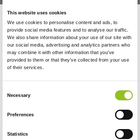
This website uses cookies
PROGETTO POR
CREO
We use cookies to personalise content and ads, to
provide social media features and to analyse our traffic.
Misura 3.1.1 a3 Aiuti al contrasto e contenimento
We also share information about your use of our site with
dell'emergenza epidemiologica COVID 19 Fondo
our social media, advertising and analytics partners who
may combine it with other information that you’ve
Investimenti finalizzato al miglioramento della
provided to them or that they’ve collected from your use
produttività aziendale grazie al potenziamento del
of their services.
parco macchinari.
Il progetto ha permesso l'acquisto di un nuovo
Consent
Necessary
Selection
impianto di fresatura ROBOTOR ONE-L.
"TOR ART 2021" Progetto cofinanziato dal Fondo
Preferences
Europeo di Sviluppo Regionale
Statistics