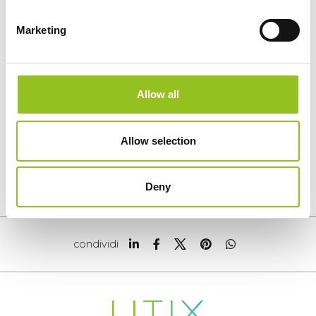
TOR ART SRL
POR FESR 2014-2020
Marketing
Azione 3.1.1 a3 - Aiuti al contrasto e contenimento
dell'emergenza epidemiologica COVID 19 Fondo
Investimenti Toscana domanda CUP
Allow all
14508.17092020.172002163
Allow selection
Deny
condividi