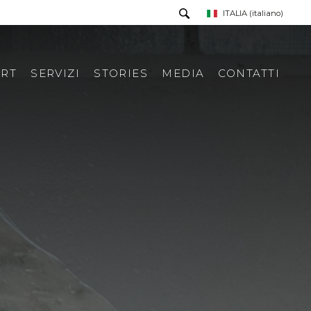
ITALIA
(italiano)
RT
SERVIZI
STORIES
MEDIA
CONTATTI
PRESS TOUR
RICHIESTA INFORMAZIONI
PRESS KIT
RASSEGNA STAMPA ITA
RASSEGNA STAMPA ESTERA