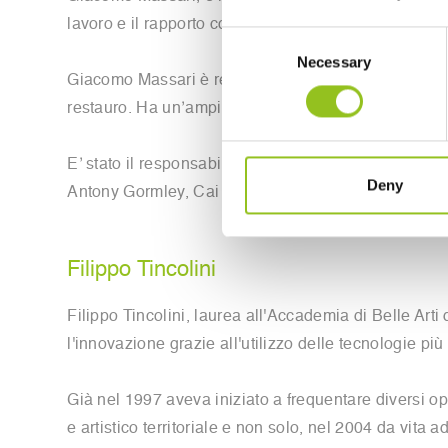
lavoro e il rapporto con il cliente.
Consent
Necessary
Selection
Giacomo Massari è responsabile della gestione dei cl
restauro. Ha un’ampia esperienza nel settore della ge
E’ stato il responsabile produzione delle opere dell
Deny
Antony Gormley, Cai Guo-Quiang e Sam Durant.
Filippo Tincolini
Filippo Tincolini, laurea all'Accademia di Belle Arti 
l'innovazione grazie all'utilizzo delle tecnologie pi
Già nel 1997 aveva iniziato a frequentare diversi op
e artistico territoriale e non solo, nel 2004 da vita