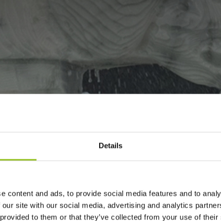
Details
e content and ads, to provide social media features and to analy
 our site with our social media, advertising and analytics partn
 provided to them or that they’ve collected from your use of their
dale in particolare segue lo sviluppo dei progetti, il coordi