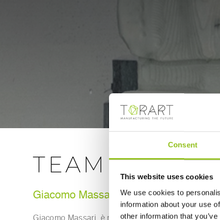
Consent
TEAM
This website uses cookies
We use cookies to personalis
Giacomo Massari
information about your use of
other information that you’ve
Giacomo Massari, è responsabile della gestione azien