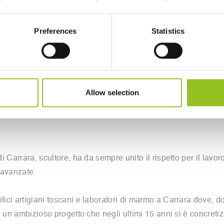
Preferences
Statistics
ienti e della contrattualizzazione e progettazione del lavoro 
stione aziendale e nello sviluppo di progetti complessi in Itali
a XIV Biennale di Scultura di Carrara durante la quale ha coll
Allow selection
di Carrara, scultore, ha da sempre unito il rispetto per il lavo
ù avanzate.
ifici artigiani toscani e laboratori di marmo a Carrara dove, 
 ad un ambizioso progetto che negli ultimi 15 anni si è concreti