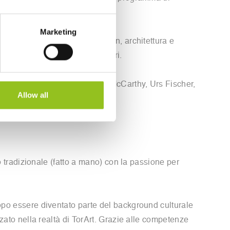
Marketing
per progetti di scultura, design, architettura e
a e all’estero in diversi settori.
aborato con artisti quali Paul McCarthy, Urs Fischer,
Allow all
ro tradizionale (fatto a mano) con la passione per
dopo essere diventato parte del background culturale
zzato nella realtà di TorArt. Grazie alle competenze