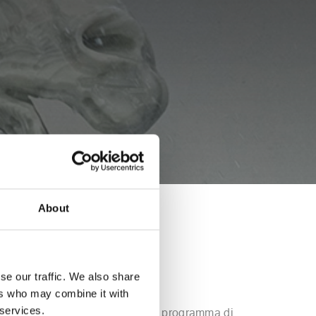
About
se our traffic. We also share
ers who may combine it with
 services.
namento delle fasi produttive, il programma di