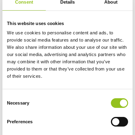
Consent
Details
About
faire des œuvres d’art. De quoi questionner les
spécialistes des méthodes artisanales traditionnelles.
This website uses cookies
We use cookies to personalise content and ads, to
Le marbre de Carrare, prisé pour sa blancheur, était
provide social media features and to analyse our traffic.
utilisé par Michel-Ange pour créer ses sculptures
We also share information about your use of our site with
devenues si célèbres. Ce matériau hautement
our social media, advertising and analytics partners who
symbolique a donné naissance à de nombreuses
may combine it with other information that you’ve
œuvres d’art, notamment en Italie. Désormais, il sert
provided to them or that they’ve collected from your use
également de matière première aux créations de 1L,
of their services.
un robot sculpteur développé par l’entreprise Robotor.
Ce dernier est capable de créer en quelques jours des
Consent
sculptures qui demandent habituellement plusieurs
Necessary
Selection
mois de travail acharné à un artisan spécialisé.
Preferences
« Le matériau extrait peut désormais être transformé,
même dans des conditions extrêmes, en œuvres