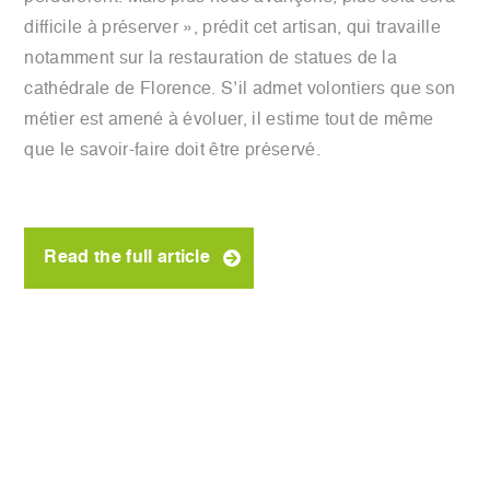
difficile à préserver », prédit cet artisan, qui travaille
notamment sur la restauration de statues de la
cathédrale de Florence. S’il admet volontiers que son
métier est amené à évoluer, il estime tout de même
que le savoir-faire doit être préservé.
Read the full article
previous:
can robot-machined
international
marble statues be as good as those
press
made by humans?
review
next:
italy invents robot that carves
sculptures out of marble like
michelangelo