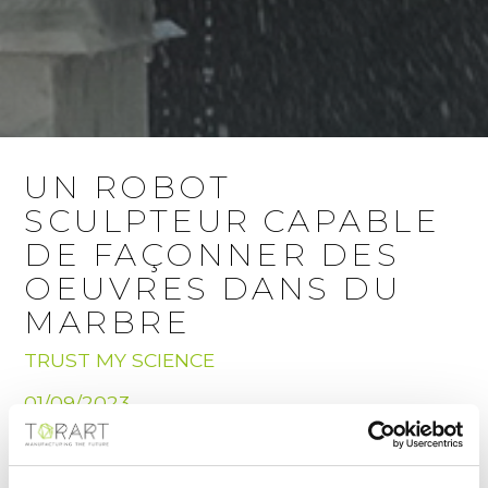
UN ROBOT
SCULPTEUR CAPABLE
DE FAÇONNER DES
OEUVRES DANS DU
MARBRE
TRUST MY SCIENCE
01/09/2023
C’est en Italie, au pays de Michel-Ange, qu’est né
1L… Ce robot sculpteur façonne le marbre pour en