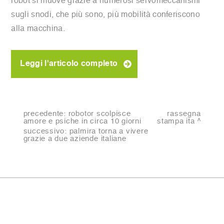
robot si muove grazie a numerosi servomeccanismi
sugli snodi, che più sono, più mobilità conferiscono
alla macchina.
Leggi l'articolo completo
precedente:
robotor scolpisce
rassegna
amore e psiche in circa 10 giorni
stampa ita
successivo:
palmira torna a vivere
grazie a due aziende italiane
condividi