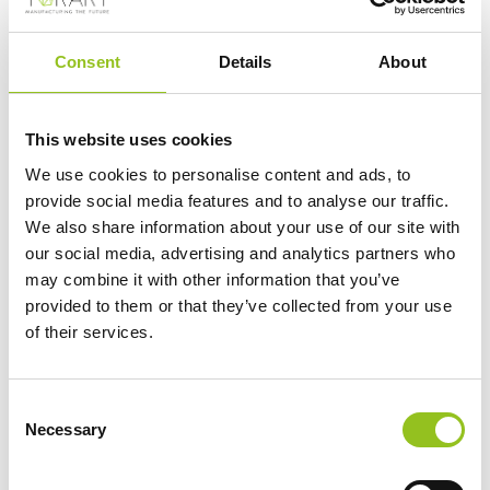
09/10/2019
Consent
Details
About
Il maestro del Neoclassicismo copiato da un robot che
in poco più di 10 giorni ha scolpito nel marmo una
This website uses cookies
delle sue opere più famose, Amore e psiche: una
We use cookies to personalise content and ads, to
tecnologia che servirà a mostrare al grande pubblico
provide social media features and to analyse our traffic.
opere che non possono essere trasportate.
We also share information about your use of our site with
our social media, advertising and analytics partners who
Ha impiegato 270 ore per riprodurre uno dei
may combine it with other information that you’ve
provided to them or that they’ve collected from your use
capolavori della storia dell'arte:
Amore
e psiche
, il
of their services.
gruppo scultoreo che Antonio Canova ha impiegato
cinque anni a completare, nel 1793. Protagonista
dell'impresa, non uno scultore ma un braccio robotico,
Consent
Necessary
Robotor
, che, partendo da una scansione 3D di un
Selection
gesso dell'opera esposta al Louvre di Parigi, ne ha