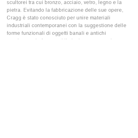
scultorei tra cui bronzo, acciaio, vetro, legno e la
pietra. Evitando la fabbricazione delle sue opere,
Cragg è stato conosciuto per unire materiali
industriali contemporanei con la suggestione delle
forme funzionali di oggetti banali e antichi
raggiungendo forme sublimi, sinuose, e torsione.
Website:
tony-cragg.com
Opera:
Large Head, 2014
Statuario Marble
120x40x40 cm
Mostre in Evidenza: