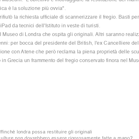
h Museum: "L'obiettivo è incoraggiare la restituzione dei ma
entica è la soluzione più ovvia".
iutò la richiesta ufficiale di scannerizzare il fregio. Basti pe
ad da tecnici dell'Istituto in veste di turisti.
 Museo di Londra che ospita gli originali. Altri saranno realiz
enni: per bocca del presidente del British, l'ex Cancelliere 
ione con Atene che però reclama la piena proprietà delle scu
do in Grecia un frammento del fregio conservato finora nel M
inché londra possa restituire gli originali
e sculture non dovrebbero essere rigorosamente fatte a mano?