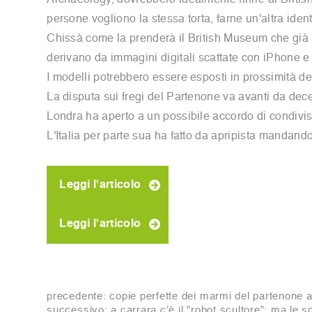
Archaeology, dovrebbero idealmente finire al Britis
persone vogliono la stessa torta, farne un'altra id
Chissà come la prenderà il British Museum che già rif
derivano da immagini digitali scattate con iPhone e iP
I modelli potrebbero essere esposti in prossimità del
La disputa sui fregi del Partenone va avanti da dec
Londra ha aperto a un possibile accordo di condivis
L'Italia per parte sua ha fatto da apripista mandan
Leggi l'articolo
Leggi l'articolo
precedente:
copie perfette dei marmi del partenone aff
successivo:
a carrara c'è il "robot scultore": ma l