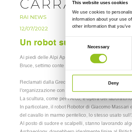
CARRARA: SF
This website uses cookies
We use cookies to personalis
RAI NEWS
information about your use of
other information that you’ve
12/07/2022
Consent
Un robot super tecnologico 
Necessary
Selection
Ai piedi delle Alpi Apuane il braccio di un robot su
Bruce, settimo conte di Elgin, strappò dal tempio di
Reclamati dalla Grecia, i fregi del Partenone sono a L
Deny
l'organizzazione con base a Oxford che, nel 2016 rico
La scultura, come per l'Arco, è opera del laboratori
In particolare, il robot Robotor di Giacomo Massari e
del cavallo in marmo pentelico, lo stesso usato sul
Al posto di sudore e scalpelli, stanno lavorando algor