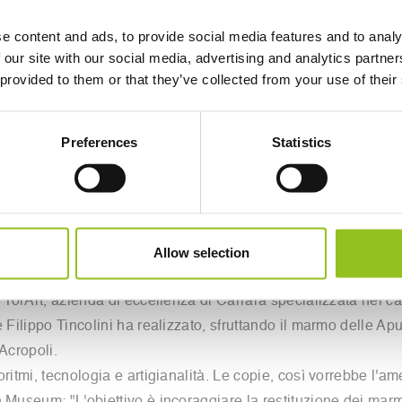
IDA AL BRITISH
e content and ads, to provide social media features and to analy
 our site with our social media, advertising and analytics partn
 provided to them or that they’ve collected from your use of their
al lavoro sui fregi contesi
Preferences
Statistics
per tecnologico sta modellando un cavallo del fregio che all'i
 Atena sull'Acropoli.
ondra dal 1817. L'iniziativa di 'clonarli' a grandezza naturale
Allow selection
struì l'Arco di Palmira, distrutto l'anno prima dall'Isis.
o TorArt, azienda di eccellenza di Carrara specializzata nel c
 Filippo Tincolini ha realizzato, sfruttando il marmo delle Ap
l'Acropoli.
itmi, tecnologia e artigianalità. Le copie, così vorrebbe l'ame