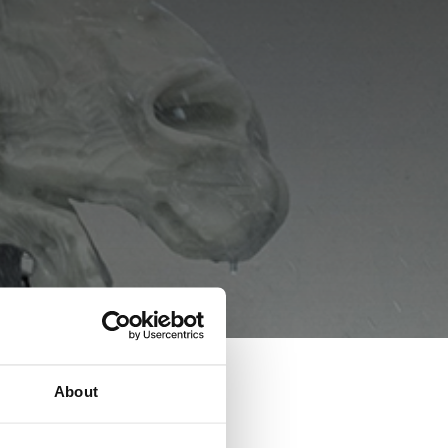
About
NATI A