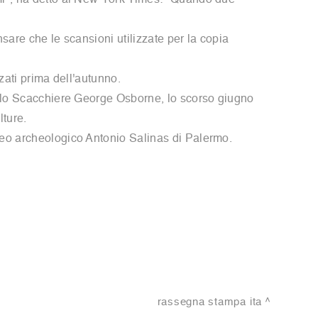
rmi", ha detto al New York Times: "Quando due
nsare che le scansioni utilizzate per la copia
zati prima dell'autunno.
dello Scacchiere George Osborne, lo scorso giugno
lture.
useo archeologico Antonio Salinas di Palermo.
rassegna stampa ita