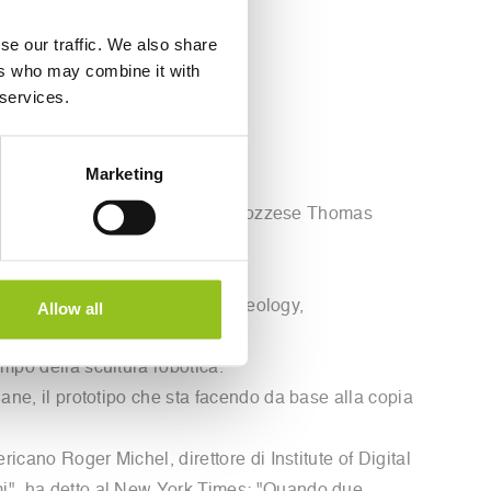
 MUSEUM
se our traffic. We also share
ers who may combine it with
 services.
Marketing
nizio dell'Ottocento lo statista scozzese Thomas
 è dell'Institute of Digital Archeology,
Allow all
ampo della scultura robotica.
uane, il prototipo che sta facendo da base alla copia
ricano Roger Michel, direttore di Institute of Digital