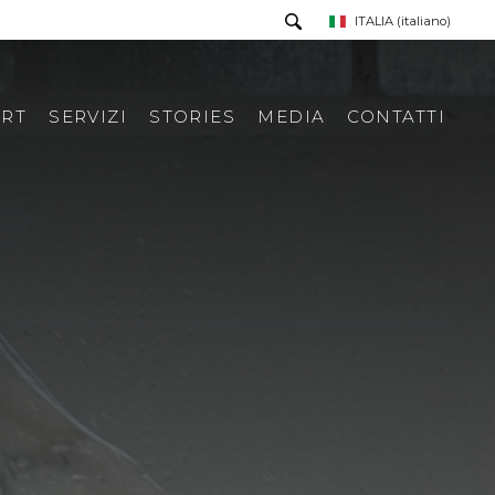
ITALIA
(italiano)
RT
SERVIZI
STORIES
MEDIA
CONTATTI
PRESS TOUR
RICHIESTA INFORMAZIONI
PRESS KIT
RASSEGNA STAMPA ITA
RASSEGNA STAMPA ESTERA